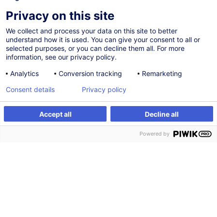
P
lusieurs
 réponses possibles
Privacy on this site
Un diagnostic de mes pratiques actuelles 
A
de formation
We collect and process your data on this site to better
understand how it is used. You can give your consent to all or
selected purposes, or you can decline them all. For more
Un accompagnement en ingénierie 
B
information, see our privacy policy.
pédagogique (Train the HR)
Analytics
Conversion tracking
Remarketing
Une formation pour outiller mes managers 
C
Consent details
Privacy policy
sur le transfert des compétences
Accept all
Decline all
Des outils d'évaluation de l'impact (niveaux 
D
3 et 4 Kirkpatrick)
Powered by
Un accompagnement pour construire des 
E
parcours blended learning
Je n'ai pas de besoin spécifique pour le 
F
moment
Autre
G